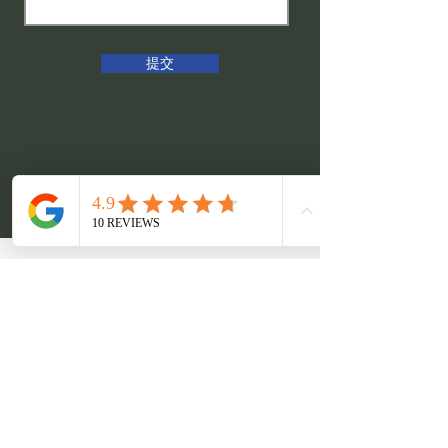
提交
Airworld Travel
Your Leading
Travel Experience
Tour Packages
About Us