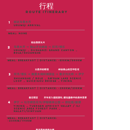
行程
ROUTE ITINERARY
抵达乌鲁木齐
1
urumqi arrival
meal: none
拍出西部大片
乌鲁木齐 → 独山子大峡谷 → 双河/博乐
2
Urumqi → Dushanzi Grand Canyon →
Bole/Shuanghe
meal: breakfast | distance: ~530km/580km
大西洋的眼泪
峡谷高山的空中巨龙
3
双河/博乐 → 赛里木湖环湖游览 → 果子沟大桥 → 伊宁
Shuanghe / Bole → Sayram Lake Scenic
Loop → Guozigou Bridge → Yining
meal: breakfast | distance: ~250KM/230km
春日限定
开车进入庭院游玩，藏在画卷中的森林草原
4
伊宁 → 吐尔根杏花沟/伊犁森林公园 → 那拉提/新源
Yining → Tuergen Apricot Valley / Ili
Scenic Area Forest Park →
nalati/Xinyuan
meal: breakfast | distance:
~260KM/190km
童话里的绿色仙境