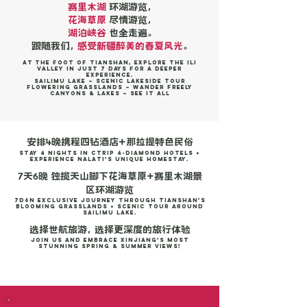
赛里木湖
环湖游览，
花海草原
尽情游览，
湖泊峡谷
也全走遍。
跟随我们，
感受新疆醉美的春夏风光
。
At the foot of Tianshan, explore the Ili
Valley in just 7 days for a deeper
experience.
Sailimu Lake – Scenic lakeside tour
Flowering Grasslands – Wander freely
Canyons & Lakes – See it all
安排4晚携程四钻酒店+那拉提特色民俗
Stay 4 nights in Ctrip 4-diamond hotels +
experience Nalati’s unique homestay.
7天6晚 独揽天山脚下花海草原+赛里木湖景
区环湖游览
7d6n Exclusive journey through Tianshan’s
blooming grasslands + scenic tour around
Sailimu Lake.
选择世航旅游， 选择更深度的旅行体验
Join us and embrace Xinjiang’s most
stunning spring & summer views!