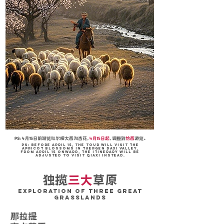
PS: 4月15日前游览吐尔根大西沟杏花，
4月15日起
，调整到
恰西
游览。
PS: Before April 15, the tour will visit the
apricot blossoms in Tuergen Daxi Valley.
From April 15 onward, the itinerary will be
adjusted to visit Qiaxi instead.
独揽
三大
草原
exploration of three great
grasslands
那拉提