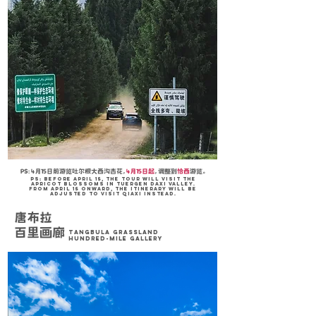
PS: 4月15日前游览吐尔根大西沟杏花，
4月15日起
，调整到
恰西
游览。
PS: Before April 15, the tour will visit the
apricot blossoms in Tuergen Daxi Valley.
From April 15 onward, the itinerary will be
adjusted to visit Qiaxi instead.
唐布拉
百里画廊
Tangbula grassland
Hundred-Mile Gallery