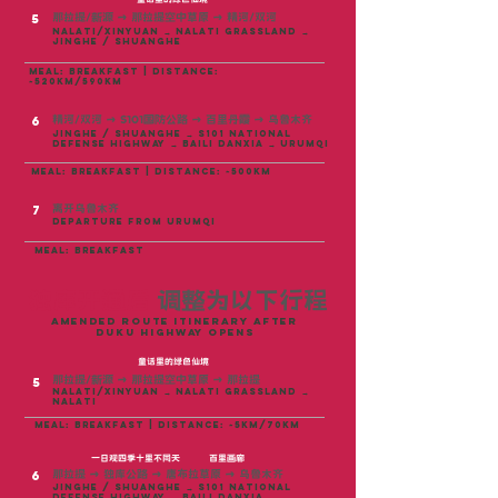
那拉提/新源 → 那拉提空中草原 → 精河/双河
5
nalati/Xinyuan → Nalati Grassland →
Jinghe / Shuanghe
meal: breakfast | distance:
~520KM/590km
精河/双河 → S101国防公路 → 百里丹霞 → 乌鲁木齐
6
Jinghe / Shuanghe → S101 National
Defense Highway → Baili Danxia → Urumqi
meal: breakfast | distance: ~500KM
离开乌鲁木齐
7
DEPARTURE FROM URUMQI
meal: breakfast
独库开通后
调整为以下行程
AMENDED ROUTE ITINERARY After
Duku Highway Opens
童话里的绿色仙境
那拉提/新源 → 那拉提空中草原 → 那拉提
5
nalati/Xinyuan → Nalati Grassland →
Nalati
meal: breakfast | distance: ~5KM/70km
一日观四季十里不同天
百里画廊
那拉提 → 独库公路 → 唐布拉草原 → 乌鲁木齐
6
Jinghe / Shuanghe → S101 National
Defense Highway → Baili Danxia →