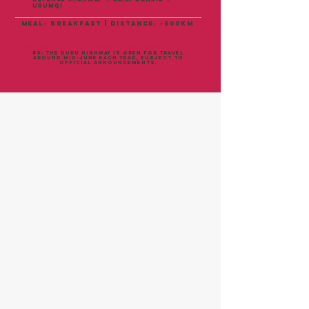
Urumqi
meal: breakfast | distance: ~500KM
PS：独库公路每年通行时间为6月中旬左右，以官方时间公告为准。
PS: The Duku Highway is open for travel
around mid-June each year, subject to
official announcements.