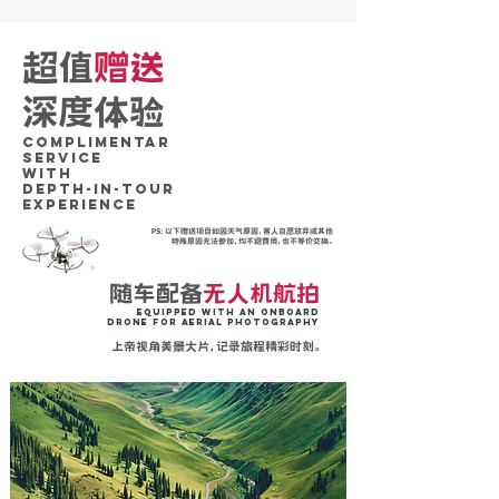
超值
赠送
深度体验
Complimentar
SERVICE
WITH
DePTH-IN-TOUR
Experience
PS：以下赠送项目如因天气原因，客人自愿放弃或其他
特殊原因无法参加，均不退费用，也不等价交换。
随车配备
无人机航拍
Equipped with an onboard
drone for aerial photography
上帝视角美景大片，记录旅程精彩时刻。