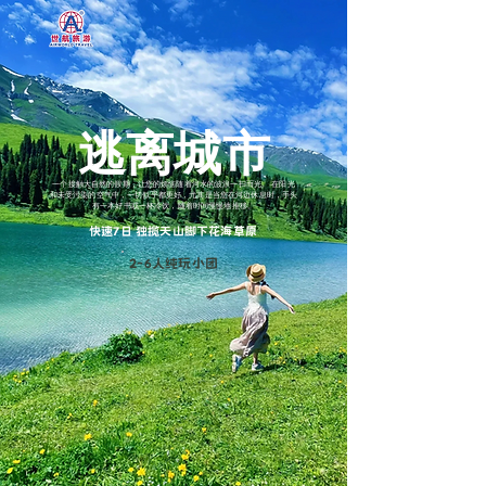
逃离城市
一个接触大自然的假期，让您的烦恼随着河水的波浪一扫而光。 在阳光
和未受污染的空气中，一切似乎都更好，尤其是当您在河边休息时，手头
有一本好书或一杯冷饮，随着时间慢慢地推移。
快速7日 独揽天山脚下花海草原
2-6人纯玩小团