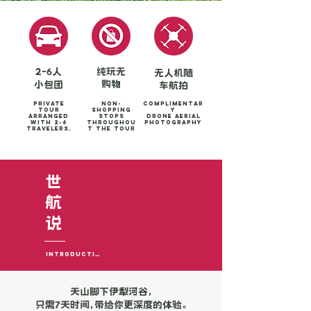
2-6人
纯玩无
无人机随
购物
小包团
车航拍
Private
Non-
Complimentar
tour
shopping
y
arranged
stops
Drone aerial
with 2-6
throughou
photography
travelers.
t the tour
世
​航
​说
Introduction
天山脚下伊犁河谷，
只需7天时间，带给你更深度的体验。